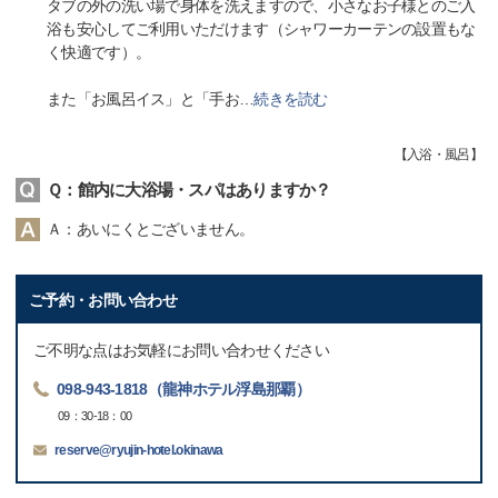
タブの外の洗い場で身体を洗えますので、小さなお子様とのご入
浴も安心してご利用いただけます（シャワーカーテンの設置もな
く快適です）。
また「お風呂イス」と「手お
…
続きを読む
【
入浴・風呂
】
Ｑ：館内に大浴場・スパはありますか？
Ａ：あいにくとございません。
ご予約・お問い合わせ
ご不明な点はお気軽にお問い合わせください
098-943-1818（龍神ホテル浮島那覇）
09：30-18：00
reserve@ryujin-hotel.okinawa