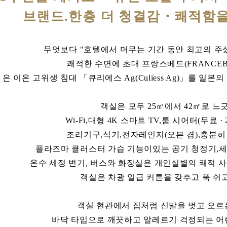
브랜드.한층 더 청결감・쾌적함을
무엇보다 "호텔에서 머무는 기간 동안 최고의 
쾌적한 수면에 초대 프랑스베드(FRANCEB
은 이온 고위생 침대 「큐리에스 Ag(Culiess Ag)」를 일
객실은 모두 25㎡에서 42㎡로 느
Wi-Fi,대형 4K 스마트 TV,룸 시어터(무료 · 2
조리기구,식기,전자레인지(오븐 겸),충분히 
플라즈마 클러스터 가습 기능이있는 공기 청정기,세
온수 세정 변기, 버스와 화장실은 개인실별의 쾌적 
객실은 차광 일급 커튼을 갖추고 푹 쉬
객실 현관에서 집처럼 신발을 벗고 오르
바닥 타입으로 깨끗하고 알레르기 걱정되는 어