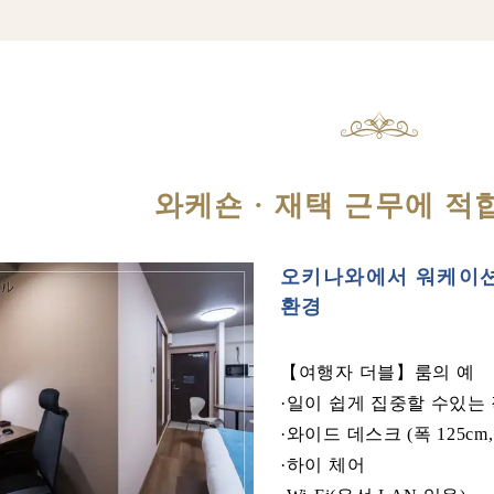
와케숀 · 재택 근무에 적
오키나와에서 워케이션
환경
【여행자 더블】룸의 예
·일이 쉽게 집중할 수있는
·와이드 데스크 (폭 125cm,
·하이 체어