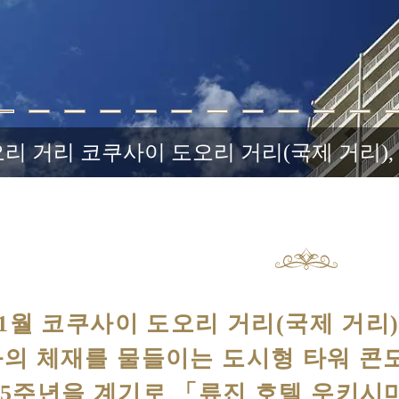
리 거리 코쿠사이 도오리 거리(국제 거리)
년 1월 코쿠사이 도오리 거리(국제 거리
의 체재를 물들이는 도시형 타워 콘도
5주년을 계기로 「류진 호텔 우키시마 나하