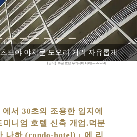
, 츠보야 야치문 도오리 거리 자유롭게
【공식】류진 호텔 우키시마 나하(cond-hotel)
) 에서 30초의 조용한 입지에
미니엄 호텔 신축 개업.덕분
 (condo-hotel)」에 리