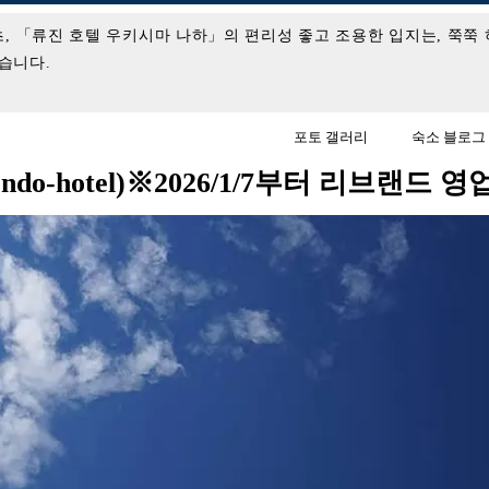
초, 「류진 호텔 우키시마 나하」의 편리성 좋고 조용한 입지는, 쭉쭉
습니다.
포토 갤러리
숙소 블로그
-hotel)※2026/1/7부터 리브랜드 영