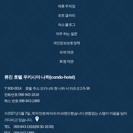
제휴 주차장
포토 갤러리
숙소 블로그
자주 하는 질문
개인정보보호정책
숙박 약관
회원 약관
류진 호텔 우키시마 나하(condo-hotel)
〒
900-0014
호텔 주소:오키나와 현 나하 시 마츠오 2-5-36
전화번호:098-943-1818
팩스 번호:098-943-1868
※2027년 1월 7일, 계약 만료에 따라 리브랜드했습니다.변함없는 스탭이 마음을 담아
기다리고 있습니다.
TEL
098-943-1818(09:30-18:00)