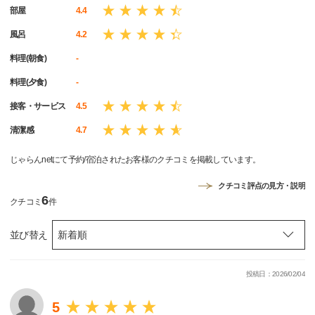
部屋
4.4
風呂
4.2
料理(朝食)
-
料理(夕食)
-
接客・サービス
4.5
清潔感
4.7
じゃらんnetにて予約/宿泊されたお客様のクチコミを掲載しています。
クチコミ評点の見方・説明
6
クチコミ
件
並び替え
投稿日：2026/02/04
5