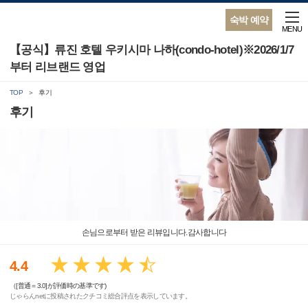
숙박 예약
MENU
【공식】류진 호텔 우키시마 나하(condo-hotel)※2026/1/7
부터 리브랜드 영업
TOP
후기
후기
손님으로부터 받은 리뷰입니다.감사합니다
4.4
（[普通＝3.0]が評価時の基準です)
じゃらんnetに投稿されたクチコミ総合評点を表示しています。