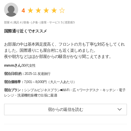
4
部屋 4 |
風呂 4 |
朝食 - |
夕食 - |
接客・サービス 5 |
清潔感 5
国際通り近くでオススメ
お部屋の中は基本満足度高く、フロントの方も丁寧な対応をしてくれ
ました。国際通りにも屋台村にも近く楽しめました。
夜や朝方などはほか部屋からの騒音がかなり聞こえてきます。
mmmさん
/
30代
女性
宿泊日/目的：
2025-11 友達旅行
宿泊価格帯：
7,001～8,000円（大人一人あたり）
宿泊プラン：
シンプルビジネスプラン■Wi-Fi・広々ワークデスク・キッチン・電子
レンジ・洗濯機乾燥機で出張に最適
宿からの返信を読む