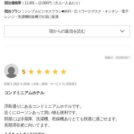
宿泊価格帯：
11,001～12,000円（大人一人あたり）
宿泊プラン：
シンプルビジネスプラン■Wi-Fi・広々ワークデスク・キッチン・電子
レンジ・洗濯機乾燥機で出張に最適
宿からの返信を読む
投稿日：2025/09/17
5
部屋 5 |
風呂 5 |
朝食 - |
夕食 - |
接客・サービス 5 |
清潔感 5
コンドミニアムホテル
浮島通りにあるコンドミニアムホテルです。
近くにローソンあって買い物も便利です。
部屋には冷蔵庫、洗濯機、乾燥機ありとても快適に過ごせます。
長期滞在者に向いてます。