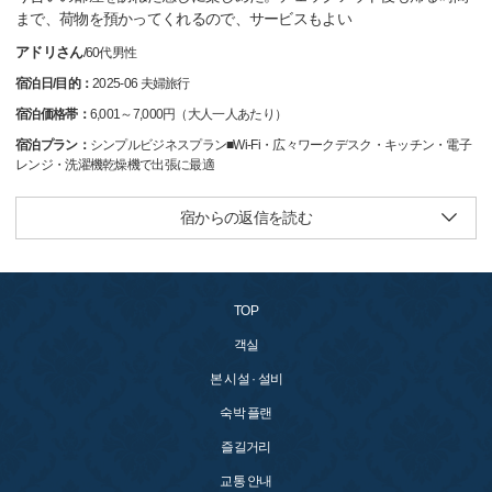
まで、荷物を預かってくれるので、サービスもよい
アドリさん
/
60代
男性
宿泊日/目的：
2025-06 夫婦旅行
宿泊価格帯：
6,001～7,000円（大人一人あたり）
宿泊プラン：
シンプルビジネスプラン■Wi-Fi・広々ワークデスク・キッチン・電子
レンジ・洗濯機乾燥機で出張に最適
宿からの返信を読む
TOP
객실
본 시설 · 설비
숙박 플랜
즐길거리
교통 안내