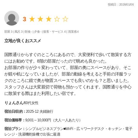
投稿日：2026/01/06
3
部屋 3 |
風呂 3 |
朝食 - |
夕食 - |
接客・サービス 4 |
清潔感 4
立地が良くおススメ
国際通りからすぐのところにあるので、大変便利で歩いて散策する方
にはお勧めです。8階の部屋だったので眺めも良かった。
お部屋の作りが少々変わっていて、部屋の奥にスペースがあり、そこ
が鏡や机になっていましたが、部屋の動線を考えると手前の洋服ラッ
クのところに鏡で奥が物置スペースでも良いのかも？と思いました。
スタッフさんは大変親切で荷物も預かってくれます。国際通りを中心
に散策する際はまた利用したい宿です。
りょんさん
/
60代
女性
宿泊日/目的：
2025-12 夫婦旅行
宿泊価格帯：
9,001～10,000円（大人一人あたり）
宿泊プラン：
シンプルビジネスプラン■Wi-Fi・広々ワークデスク・キッチン・電子
レンジ・洗濯機乾燥機で出張に最適