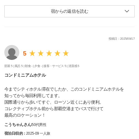
宿からの返信を読む
投稿日：2025/09/17
5
部屋 5 |
風呂 5 |
朝食 - |
夕食 - |
接客・サービス 5 |
清潔感 5
コンドミニアムホテル
今までシティホテル滞在でしたか、このコンドミニアムホテルを
知ってから毎回利用してます。
国際通りから歩いてすぐ、ローソン近くにあり便利。
コレクティブホテル前から那覇空港までバスで行けて
最高のロケーション！
こうちゃんさん
/
50代
男性
宿泊日/目的：
2025-09 一人旅