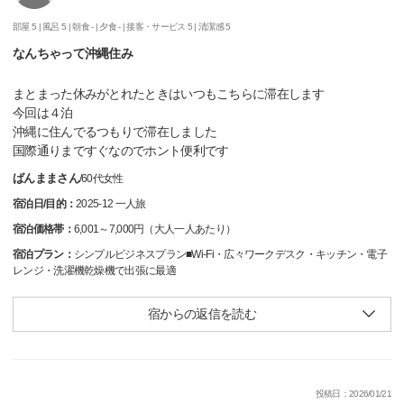
部屋 5 |
風呂 5 |
朝食 - |
夕食 - |
接客・サービス 5 |
清潔感 5
なんちゃって沖縄住み
まとまった休みがとれたときはいつもこちらに滞在します
今回は４泊
沖縄に住んでるつもりで滞在しました
国際通りまですぐなのでホント便利です
ばんままさん
/
60代
女性
宿泊日/目的：
2025-12 一人旅
宿泊価格帯：
6,001～7,000円（大人一人あたり）
宿泊プラン：
シンプルビジネスプラン■Wi-Fi・広々ワークデスク・キッチン・電子
レンジ・洗濯機乾燥機で出張に最適
宿からの返信を読む
投稿日：2026/01/21