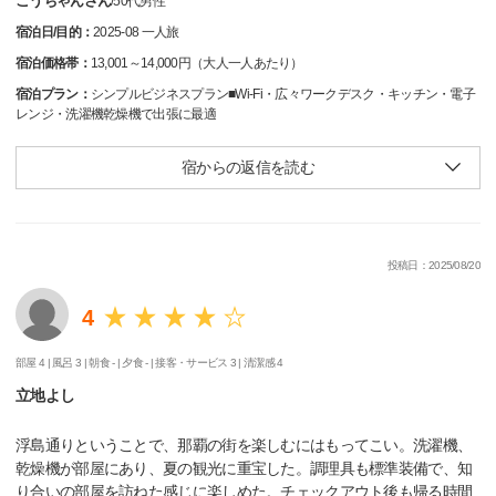
こうちゃんさん
/
50代
男性
宿泊日/目的：
2025-08 一人旅
宿泊価格帯：
13,001～14,000円（大人一人あたり）
宿泊プラン：
シンプルビジネスプラン■Wi-Fi・広々ワークデスク・キッチン・電子
レンジ・洗濯機乾燥機で出張に最適
宿からの返信を読む
投稿日：2025/08/20
4
部屋 4 |
風呂 3 |
朝食 - |
夕食 - |
接客・サービス 3 |
清潔感 4
立地よし
浮島通りということで、那覇の街を楽しむにはもってこい。洗濯機、
乾燥機が部屋にあり、夏の観光に重宝した。調理具も標準装備で、知
り合いの部屋を訪ねた感じに楽しめた。チェックアウト後も帰る時間